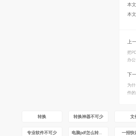
本文
本文
上一
把P
办公
下一
为什
件的
转换
转换神器不可少
文
专业软件不可少
电脑pdf怎么转换成word
一招快