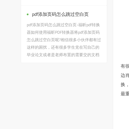
的文档作业之类的时候，会遇到...
pdf添加页码怎么跳过空白页
pdf添加页码怎么跳过空白页-福昕pdf转换
器如何使用福昕PDF转换器将pdf添加页码
怎么跳过空白页呢?相信很多小伙伴都有过
这样的困扰，还有很多学生党在写自己的
毕业论文或者是老师布置的需要交的文档
作业之类的时候，会遇到...
有
边肖
换
最