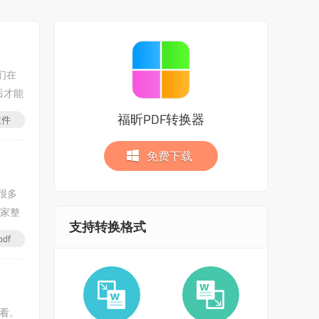
们在
后才能
福昕PDF转换器
文件
免费下载
很多
大家整
支持转换格式
df
人看。