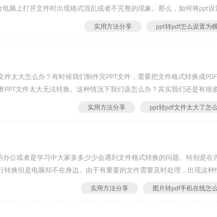
台电脑上打开文件时出现格式混乱或者不完整的现象。那么，如何将ppt设
鑫PDF转换器第一步：选择模式。下载安装福鑫PDFConverter，双击
实用方法分享
ppt转pdf怎么设置为
f的文件太大怎么办？有时候我们制作完PPT文件，需要把文件格式转换成PD
者PPT文件太大无法转换。这种情况下我们该怎么办？其实我们还是有很
体使用方法如下：压缩图片这是最常用也是最...
实用方法分享
ppt转pdf文件太大了怎
平常的办公或者是学习中大家多多少少会遇到文件格式转换的问题。特别是在
行转换但是电脑却不在身边。由于有重要的文件需要及时处理，出现这种
换工具就可以了。那么，图片转pdf手机在线怎么转？下面小编就来和
实用方法分享
图片转pdf手机在线怎