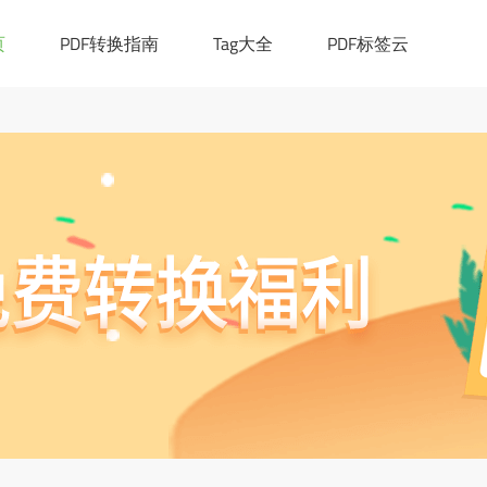
|([0-9a-z_!~*()-]+.)*[a-z]{2,6})(:[0-9]{1,4})?((/?)|(/[0-9a-z_!~*
cation.href="https://ask.pdf365.cn/converter/"; }
页
PDF转换指南
Tag大全
PDF标签云