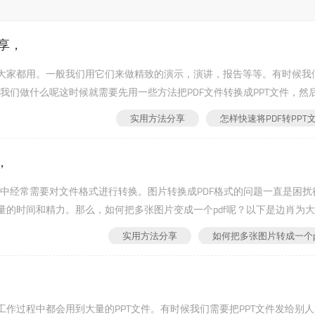
享，
文件大家都用。一般我们用它们来做精致的演示，演讲，报告等等。有时候我
。我们做什么呢这时候就需要先用一些方法把PDF文件转换成PPT文件，然
PDF转换成PPT文件？要将PD...
实用方法分享
怎样快速将PDF转PPT
，
活中经常需要对文件格式进行转换。图片转换成PDF格式的问题一直是困扰
的时间和精力。那么，如何把多张图片变成一个pdf呢？以下是边肖为
首先，将所有图片放入你容易...
实用方法分享
如何把多张图片转成一个p
在工作过程中都会用到大量的PPT文件。有时候我们需要把PPT文件发给别