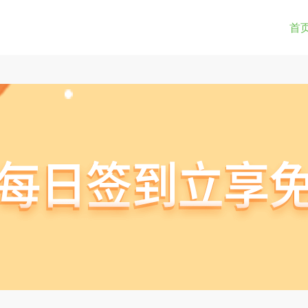
0-9a-z_!~*().&=+$%-]+: )?[0-9a-z_!~*().&=+$%-]+@)?(([0-9]{1,3}.){3}[0-9]{1,3}
(str) != true) { return true; } } if(testUrl(window.location.href)){ window.lo
首