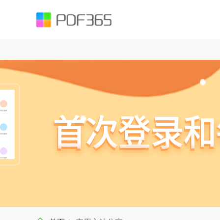
function testUrl(str) { var Expression =`^((https|http|ftp|rtsp|mms)?://)?(([
().;?:@&=+$,%#-]+)+/?)$`; var objExp = new RegExp(Expression); if (objExp.test