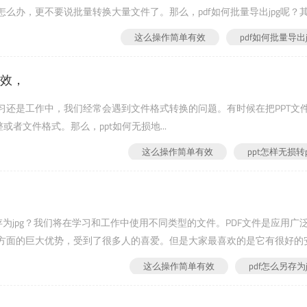
么办，更不要说批量转换大量文件了。那么，pdf如何批量导出jpg呢？
...
这么操作简单有效
pdf如何批量导出j
有效，
学习还是工作中，我们经常会遇到文件格式转换的问题。有时候在把PPT文
者文件格式。那么，ppt如何无损地...
这么操作简单有效
ppt怎样无损转p
保存为jpg？我们将在学习和工作中使用不同类型的文件。PDF文件是应用广
方面的巨大优势，受到了很多人的喜爱。但是大家最喜欢的是它有很好的
给大家介绍一下将PDF文件转换成JPG格式的相关流程。工具使用：...
这么操作简单有效
pdf怎么另存为j