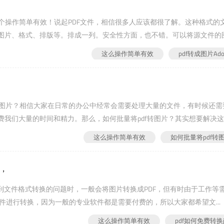
obe:这个操作简单有效！说起PDF文件，相信很多人应该都很了解。这种格式的
图片、格式、排版等。排成一列。安全性方面，也不错。可以将源文件的
需要将...
这么操作简单有效
pdf转成图片Ado
df转图片？相信大家在日常的办公中经常会需要处理大量的文件，有时候还需
我们大量的时间和精力。那么，如何批量将pdf转图片？其实想要解决
编一起来看看！方法一：PS1、首先，打开Ph...
这么操作简单有效
如何批量将pdf转
效，
遇到文件格式转换的问题时，一般会将图片转换成PDF，但有时由于工作等
软件进行转换，因为一般的专业软件都是需要付费的，所以大家都希望文...
这么操作简单有效
pdf如何免费转换j