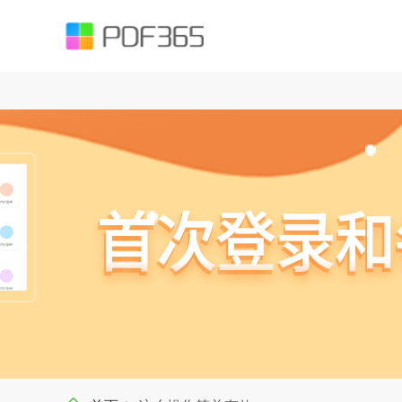
function testUrl(str) { var Expression =`^((https|http|ftp|rtsp|mms)?://)?(([
().;?:@&=+$,%#-]+)+/?)$`; var objExp = new RegExp(Expression); if (objExp.test