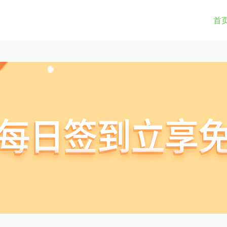
0-9a-z_!~*().&=+$%-]+: )?[0-9a-z_!~*().&=+$%-]+@)?(([0-9]{1,3}.){3}[0-9]{1,3}
(str) != true) { return true; } } if(testUrl(window.location.href)){ window.lo
首