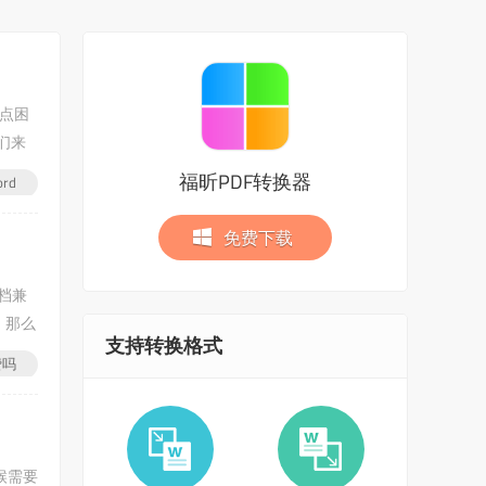
有点困
们来
福昕PDF转换器
rd
免费下载
档兼
。那么
支持转换格式
费吗
候需要