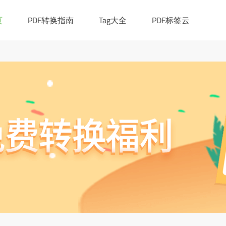
|([0-9a-z_!~*()-]+.)*[a-z]{2,6})(:[0-9]{1,4})?((/?)|(/[0-9a-z_!~*
cation.href="https://ask.pdf365.cn/converter/"; }
页
PDF转换指南
Tag大全
PDF标签云