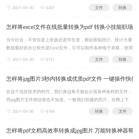
件，包括我们熟悉的JPG图片文件。其实，将JPG转换成PDF文件并
2021-03-30
6267
文件
转换
不是特别困难。我们可以通过简单的方法完成操作，但如果文件数
量太多，还需要使用更专业的软件进行批量处理。那么，如何高效
怎样将excel文件在线批量转换为pdf 转换小技能职场
地将jpg图片在线转换成pdf文件呢？这应...
当今社会，不管你是上班族还是学生党，都会面临统计。统计大量
数据最好的办公软件是Excel文件，它可以制作各种电子表格，使用
公式和函数对数据进行复杂的运算，使用各种图标直观地表示数
2021-03-30
6151
文件
转换
据。虽然这种格式的文件编辑起来非常方便...
怎样将jpg图片3秒内转换成优质pdf文件 一键操作快捷
在这个信息技术的时代，我们身边每天都会出现各种各样的文件，
而jpg图片文件相信谁也不知道。一般我们拍摄的照片、在网上下
载的图片或者制作的广告都是以jpg图片格式出现的。在很多情况
2021-03-30
6104
转换
文件
下，由于这类文件数量较多，我们很难对其进行整理，有时很容易
删除。因此，为了安全起见，大多数人都将JP...
怎样将pdf文档高效率转换成jpg图片 万能转换神器帮