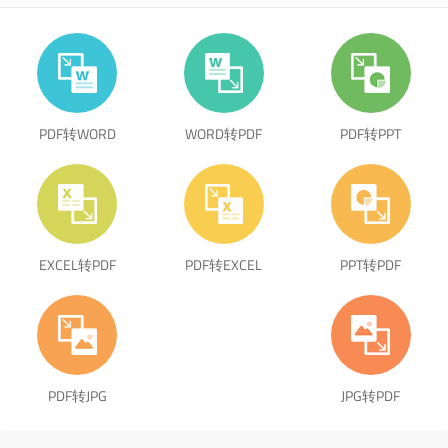
PDF转WORD
WORD转PDF
PDF转PPT
EXCEL转PDF
PDF转EXCEL
PPT转PDF
PDF转JPG
JPG转PDF