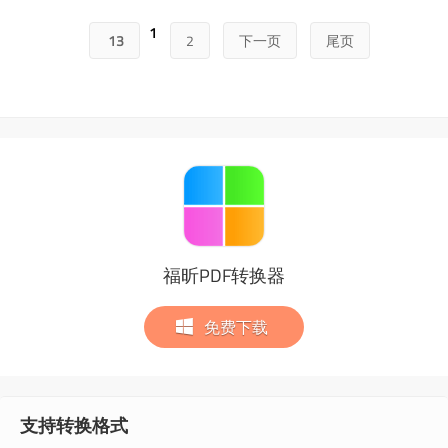
的方法！ 方法一：直接用Word文档打开操作步骤：新建一个
空白的Word文档&rarr;点击“文件&r...
1
13
2
下一页
尾页
福昕PDF转换器
免费下载
支持转换格式