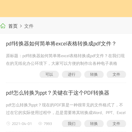
首页
文件
pdf转换器如何简单将excel表格转换成pdf文件？
原标题：pdf转换器如何简单将excel表格转换成pdf文件？在我们现
在的无纸化办公环境下，大家可以方便的制作出各种电子表格
excel，使用公式和函数对数据进行复杂的运算。例如：财务报表、
可以
进行
转换
文件
订货单、验收单、成绩单等，现在都是走向无纸化办公，采用excel
2021-04-01
8392
表格文件进行统计。因此一些对于我们重要的excel文件中的数据属
pdf怎么转换为ppt？关键在于这个PDF转换器
于重要资源，都不是以excel表格...
pdf怎么转换为ppt？现在的PDF算是一种很常见的文件格式了，不
过在它的实际使用过程中，总是需要将其转换成Word、PPT、Excel
等其他的文件格式。PDF文件该怎么进行转换？今天就以PDF转PPT
2021-04-01
7993
我们
转换
文件
文件为例，给大家分享几个简单的PDF转换方法。方法一：使用