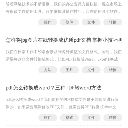
随着网络技术的不断发展，我们的办公变得方便快捷。现在市场上
有很多文件使用工具。只要掌握其操作技巧，合理使用各个软件，
提高工作效率是非常简单的。许多人在办公室使用格式化文件格
操作
软件
文件
转换
式。通常，它们需要转换成格式。比如PDF转JP...
2021-03-30
6652
怎样将jpg图片在线转换成优质pdf文档 掌握小技巧再
我们在日常工作中经常会涉及到各种类型的文件格式。同时，我们
需要将这些文件转换成格式，比如PDF转换成Word、Excel转换成
PDF、JPG转换成PDF等等，很多人不知道正确的转换方法，从而导
方法
图片
文件
转换
致自己的文件在使用劣质的方法后，格式不完整或者格式错误。面
2021-03-30
6575
对这样的问题，网上其实有很多解决方案，...
pdf怎么转换成word？三种PDF转word方法
pdf怎么转换成word？我们使用的PDF格式文件是不能随便进行编
辑的，如果需要编辑修改PDF文件，就需要将PDF转换成Word文
件。还在为PDF如何转换成Word而头大吗？还在为看到转换过后的
软件
格式
文件
转换
一团乱码而烦恼吗？不要担心，小编来给大家介绍三种PDF转word
2021-03-30
7040