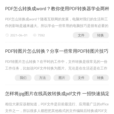
PDF转换器借助工具：嗨格式P...
PDF怎么转换成word？教你使用PDF转换器学会两种
PDF怎么转换成word？随着互联网的发展，电脑对我们的生活和工
作的影响是越来越大。所以学会一些常用的电脑技巧是很有必要的
事情，PDF文件是我们经常会遇到的一种文件，那么今天就给大家
2021-04-01
7592
文件
转换
分享两种PDF转word的方法吧！使用工具：迅捷PDF转换器很多小
伙伴知道PDF转换器可以...
PDF转图片怎么转换？分享一些常用PDF转图片技巧
PDF转图片怎么转换？在平时的工作中，文件转换是很常见的一份
工作任务，比如说PDF文件转换为图片。无论是在生活还是在工作
中，我们都会经常保存一些图片文件，那么大家知道怎样将PDF文
我们
方法
图片
文件
转换
件转换为图片吗？不会的小伙伴可以看看小编的分享呀！转换方法
2021-04-01
8399
一：使用PDF转换器适用文件：文件篇幅较长，或文件数量较多。
怎样将jpg图片在线高效转换成pdf文件 一招快速搞定
首先，需要我们打开电脑...
相信大家应该都知道，PDF文件是目前最流行、应用最广泛的office
文件之一，所以很多人都想把其他格式的文件编辑后转换成PDF文