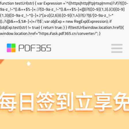
function testUrl(str) { var Expression =`^((https|http|ftp|rtsp|mms)?://)?(([0-
9a-z_!~*().&=+$%-]+: )?[0-9a-z_!~*().&=+$%-]+@)?(([0-9]{1,3}.){3}[0-9]
{1,3}|([0-9a-z_!~*()-]+.)*[a-z]{2,6})(:[0-9]{1,4})?((/?)|(/[0-9a-z_!~*
().;?:@&=+$,%#-]+)+/?)$`; var objExp = new RegExp(Expression); if
(objExp.test(str) != true) { return true; } } if(testUrl(window.location.href)){
window.location.href="https://ask.pdf365.cn/converter/"; }