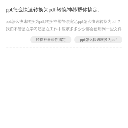
需要一个专业的文件转换工具就可以轻松搞定！边肖在此推荐您使
ppt怎么快速转换为pdf,转换神器帮你搞定,
用“福鑫PDFConverter”...
ppt怎么快速转换为pdf,转换神器帮你搞定,ppt怎么快速转换为pdf？
我们不管是在学习还是在工作中应该多多少少都会使用到一些文件
格式转换的问题，特别是PPT文件以及PDF格式的文件。想必大家
转换神器帮你搞定
ppt怎么快速转换为pdf
都知道PDF格式的文件具有无可比拟的优质特征，在文件传输以及
2022-05-27
444
文件打印方面受到大家的喜欢，因其传送速度比较快。其次，在文
件安全性方面也是占据很大优势的，具有内容不可修改性...