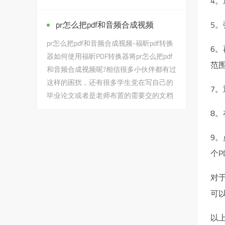
4
的需要交的文档作业之...
pr怎么把pdf和音频合成视频
5
pr怎么把pdf和音频合成视频-福昕pdf转换
6
器如何使用福昕PDF转换器将pr怎么把pdf
范
和音频合成视频呢?相信很多小伙伴都有过
这样的困扰，还有很多学生党在写自己的
7
毕业论文或者是老师布置的需要交的文档
作业之类的时候，会遇到...
8
9
个P
对于
可
以