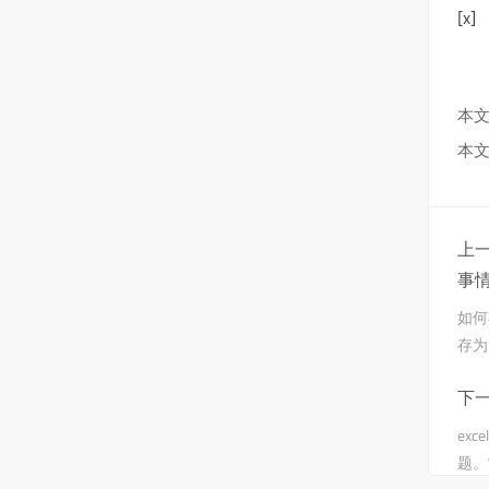
[x]
本文
本文
上一
事
如何
存为
下一
ex
题。