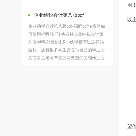
用
候，会遇到火影忍者日语...
企业纳税会计第八版pdf
以上
企业纳税会计第八版pdf-福昕pdf转换器如
何使用福昕PDF转换器将企业纳税会计第
八版pdf呢?相信很多小伙伴都有过这样的
困扰，还有很多学生党在写自己的毕业论
文或者是老师布置的需要交的文档作业之
类的时候，会遇到企业纳税...
望