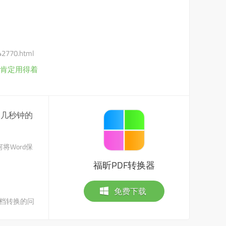
/42770.html
肯定用得着
是几秒钟的
将Word保
福昕PDF转换器
免费下载
文档转换的问