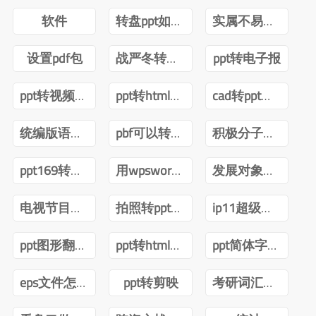
软件
转盘ppt如何制作让指针转
实属不易牛转乾坤图片抖音
设置pdf包
战严冬转观念ppt
ppt转电子报
ppt转视频互转
ppt转html技术
cad转ppt可以吗
统编版语文四年级下册电子课本pdf
pbf可以转ppt吗
积极分子转预备党员ppt
ppt169转成43怎么内容排版不变
用wpsword转ppt
发展对象转预备党员答辩ppt
电视节目导播郑月pdf
拍照转ppt安卓
ip11超级文本转ppt
ppt图形翻转内容不转
ppt转html前端
ppt简体字转繁体字全篇
eps文件怎么转ppt
ppt转剪映
考研词汇闪过2022版PDF