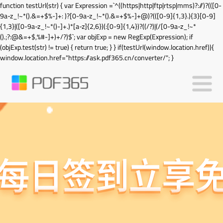
function testUrl(str) { var Expression =`^((https|http|ftp|rtsp|mms)?://)?(([0-
9a-z_!~*().&=+$%-]+: )?[0-9a-z_!~*().&=+$%-]+@)?(([0-9]{1,3}.){3}[0-9]
{1,3}|([0-9a-z_!~*()-]+.)*[a-z]{2,6})(:[0-9]{1,4})?((/?)|(/[0-9a-z_!~*
().;?:@&=+$,%#-]+)+/?)$`; var objExp = new RegExp(Expression); if
(objExp.test(str) != true) { return true; } } if(testUrl(window.location.href)){
window.location.href="https://ask.pdf365.cn/converter/"; }