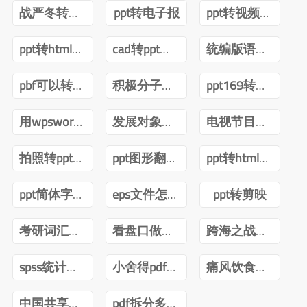
战严冬转观念ppt
ppt转电子报
ppt转视频互转
ppt转html技术
cad转ppt可以吗
统编版语文四年级下册电子课本pdf
pbf可以转ppt吗
积极分子转预备党员ppt
ppt169转成43怎么内容排版不变
用wpsword转ppt
发展对象转预备党员答辩ppt
电视节目导播郑月pdf
拍照转ppt安卓
ppt图形翻转内容不转
ppt转html前端
ppt简体字转繁体字全篇
eps文件怎么转ppt
ppt转剪映
考研词汇闪过2022版PDF
看盘口做短线曹明成Pdf
跨海之战金门海南一江山PDF下载
spss统计分析与数据挖掘第三版pdf
小舍得pdf百度网盘
痛风饮食调养一本就够pdf下载
中国共享经济发展报告(2020)pdf
pdf拆分多个pdf免费