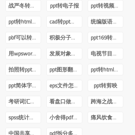
战严冬转观念ppt
ppt转电子报
ppt转视频互转
ppt转html技术
cad转ppt可以吗
统编版语文四年级下册电子课本pdf
pbf可以转ppt吗
积极分子转预备党员ppt
ppt169转成43怎么内容排版不变
用wpsword转ppt
发展对象转预备党员答辩ppt
电视节目导播郑月pdf
拍照转ppt安卓
ppt图形翻转内容不转
ppt转html前端
ppt简体字转繁体字全篇
eps文件怎么转ppt
ppt转剪映
考研词汇闪过2022版PDF
看盘口做短线曹明成Pdf
跨海之战金门海南一江山PDF下载
spss统计分析与数据挖掘第三版pdf
小舍得pdf百度网盘
痛风饮食调养一本就够pdf下载
中国共享经济发展报告(2020)pdf
pdf拆分多个pdf免费