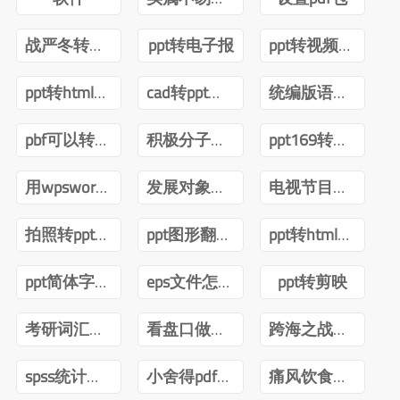
战严冬转观念ppt
ppt转电子报
ppt转视频互转
ppt转html技术
cad转ppt可以吗
统编版语文四年级下册电子课本pdf
pbf可以转ppt吗
积极分子转预备党员ppt
ppt169转成43怎么内容排版不变
用wpsword转ppt
发展对象转预备党员答辩ppt
电视节目导播郑月pdf
拍照转ppt安卓
ppt图形翻转内容不转
ppt转html前端
ppt简体字转繁体字全篇
eps文件怎么转ppt
ppt转剪映
考研词汇闪过2022版PDF
看盘口做短线曹明成Pdf
跨海之战金门海南一江山PDF下载
spss统计分析与数据挖掘第三版pdf
小舍得pdf百度网盘
痛风饮食调养一本就够pdf下载