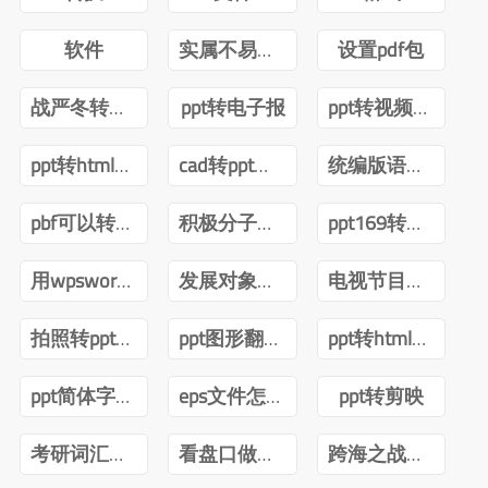
软件
实属不易牛转乾坤图片抖音
设置pdf包
战严冬转观念ppt
ppt转电子报
ppt转视频互转
ppt转html技术
cad转ppt可以吗
统编版语文四年级下册电子课本pdf
pbf可以转ppt吗
积极分子转预备党员ppt
ppt169转成43怎么内容排版不变
用wpsword转ppt
发展对象转预备党员答辩ppt
电视节目导播郑月pdf
拍照转ppt安卓
ppt图形翻转内容不转
ppt转html前端
ppt简体字转繁体字全篇
eps文件怎么转ppt
ppt转剪映
考研词汇闪过2022版PDF
看盘口做短线曹明成Pdf
跨海之战金门海南一江山PDF下载