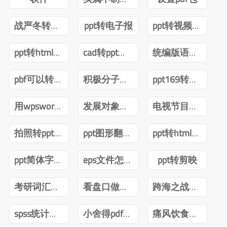
战严冬转观念ppt
ppt转电子报
ppt转视频互转
ppt转html技术
cad转ppt可以吗
统编版语文四年级下册电子课本pdf
pbf可以转ppt吗
积极分子转预备党员ppt
ppt169转成43怎么内容排版不变
用wpsword转ppt
发展对象转预备党员答辩ppt
电视节目导播郑月pdf
拍照转ppt安卓
ppt图形翻转内容不转
ppt转html前端
ppt简体字转繁体字全篇
eps文件怎么转ppt
ppt转剪映
考研词汇闪过2022版PDF
看盘口做短线曹明成Pdf
跨海之战金门海南一江山PDF下载
spss统计分析与数据挖掘第三版pdf
小舍得pdf百度网盘
痛风饮食调养一本就够pdf下载