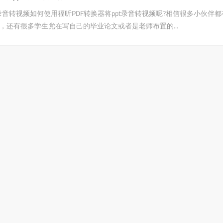
t录音转视频如何使用福昕PDF转换器将ppt录音转视频呢?相信很多小伙伴
，还有很多学生党在写自己的毕业论文或者是老师布置的...