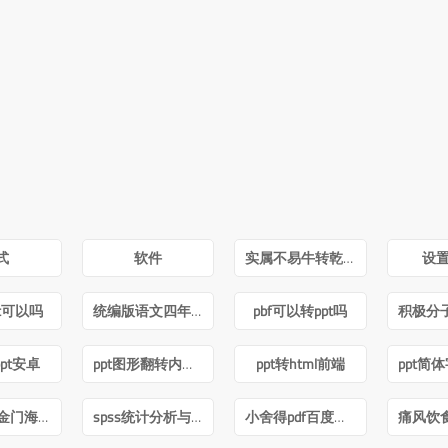
式
软件
实属不易牛转乾坤图片抖音
设置
pt可以吗
统编版语文四年级下册电子课本pdf
pbf可以转ppt吗
pt安卓
ppt图形翻转内容不转
ppt转html前端
跨海之战金门海南一江山PDF下载
spss统计分析与数据挖掘第三版pdf
小舍得pdf百度网盘