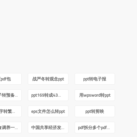
pdf包
战严冬转观念ppt
ppt转电子报
积极分子转预备党员ppt
ppt169转成43怎么内容排版不变
用wpsword转ppt
ppt简体字转繁体字全篇
eps文件怎么转ppt
ppt转剪映
痛风饮食调养一本就够pdf下载
中国共享经济发展报告(2020)pdf
pdf拆分多个pdf免费