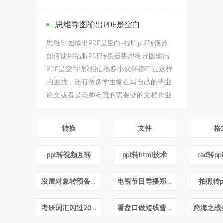
候，会遇到松田隆智八极拳...
思维导图输出PDF是空白
思维导图输出PDF是空白-福昕pdf转换器
如何使用福昕PDF转换器将思维导图输出
PDF是空白呢?相信很多小伙伴都有过这样
的困扰，还有很多学生党在写自己的毕业
论文或者是老师布置的需要交的文档作业
之类的时候，会遇到思维导图...
转换
文件
格
ppt转视频互转
ppt转html技术
cad转p
发展对象转预备党员答辩ppt
电视节目导播郑月pdf
拍照转p
考研词汇闪过2022版PDF
看盘口做短线曹明成Pdf