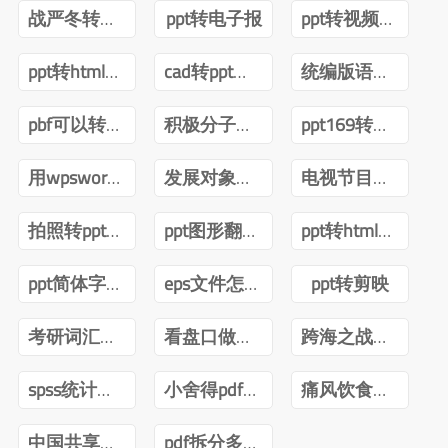
战严冬转观念ppt
ppt转电子报
ppt转视频互转
ppt转html技术
cad转ppt可以吗
统编版语文四年级下册电子课本pdf
pbf可以转ppt吗
积极分子转预备党员ppt
ppt169转成43怎么内容排版不变
用wpsword转ppt
发展对象转预备党员答辩ppt
电视节目导播郑月pdf
拍照转ppt安卓
ppt图形翻转内容不转
ppt转html前端
ppt简体字转繁体字全篇
eps文件怎么转ppt
ppt转剪映
考研词汇闪过2022版PDF
看盘口做短线曹明成Pdf
跨海之战金门海南一江山PDF下载
spss统计分析与数据挖掘第三版pdf
小舍得pdf百度网盘
痛风饮食调养一本就够pdf下载
中国共享经济发展报告(2020)pdf
pdf拆分多个pdf免费