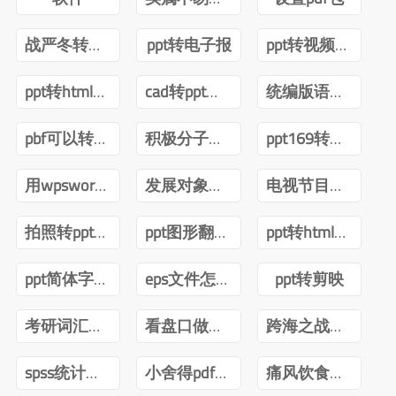
战严冬转观念ppt
ppt转电子报
ppt转视频互转
ppt转html技术
cad转ppt可以吗
统编版语文四年级下册电子课本pdf
pbf可以转ppt吗
积极分子转预备党员ppt
ppt169转成43怎么内容排版不变
用wpsword转ppt
发展对象转预备党员答辩ppt
电视节目导播郑月pdf
拍照转ppt安卓
ppt图形翻转内容不转
ppt转html前端
ppt简体字转繁体字全篇
eps文件怎么转ppt
ppt转剪映
考研词汇闪过2022版PDF
看盘口做短线曹明成Pdf
跨海之战金门海南一江山PDF下载
spss统计分析与数据挖掘第三版pdf
小舍得pdf百度网盘
痛风饮食调养一本就够pdf下载