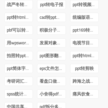
战严冬转观念ppt
ppt转电子报
ppt转视频互转
ppt转html技术
cad转ppt可以吗
统编版语文四年级下册电子课本pdf
pbf可以转ppt吗
积极分子转预备党员ppt
ppt169转成43怎么内容排版不变
用wpsword转ppt
发展对象转预备党员答辩ppt
电视节目导播郑月pdf
拍照转ppt安卓
ppt图形翻转内容不转
ppt转html前端
ppt简体字转繁体字全篇
eps文件怎么转ppt
ppt转剪映
考研词汇闪过2022版PDF
看盘口做短线曹明成Pdf
跨海之战金门海南一江山PDF下载
spss统计分析与数据挖掘第三版pdf
小舍得pdf百度网盘
痛风饮食调养一本就够pdf下载
中国共享经济发展报告(2020)pdf
pdf拆分多个pdf免费