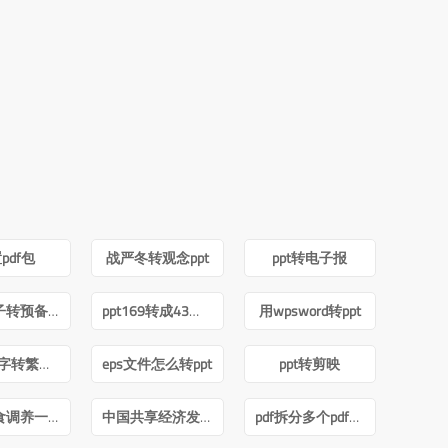
pdf包
战严冬转观念ppt
ppt转电子报
积极分子转预备党员ppt
ppt169转成43怎么内容排版不变
用wpsword转ppt
ppt简体字转繁体字全篇
eps文件怎么转ppt
ppt转剪映
痛风饮食调养一本就够pdf下载
中国共享经济发展报告(2020)pdf
pdf拆分多个pdf免费