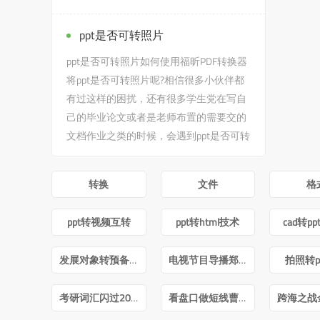
到毛概电子版课本pdf免费...
ppt是否可转照片
ppt是否可转照片如何使用福昕PDF转换器
将ppt是否可转照片呢?相信很多小伙伴都
有过这样的困扰，还有很多学生党在写自
己的毕业论文或者是老师布置的需要交的
文档作业之类的时候，会遇到ppt是否可转
照片的问题，没有关系，今天...
转换
文件
格
ppt转视频互转
ppt转html技术
cad转p
发展对象转预备党员答辩ppt
电视节目导播郑月pdf
拍照转p
考研词汇闪过2022版PDF
看盘口做短线曹明成Pdf