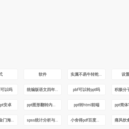
式
软件
实属不易牛转乾坤图片抖音
设置
pt可以吗
统编版语文四年级下册电子课本pdf
pbf可以转ppt吗
pt安卓
ppt图形翻转内容不转
ppt转html前端
跨海之战金门海南一江山PDF下载
spss统计分析与数据挖掘第三版pdf
小舍得pdf百度网盘