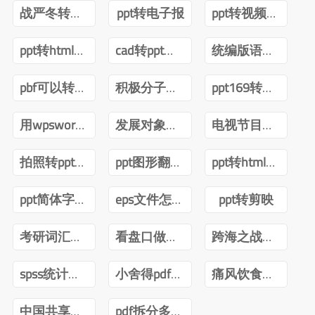
战严冬转观念ppt
ppt转电子报
ppt转视频互转
ppt转html技术
cad转ppt可以吗
统编版语文四年级下册电子课本pdf
pbf可以转ppt吗
积极分子转预备党员ppt
ppt169转成43怎么内容排版不变
用wpsword转ppt
发展对象转预备党员答辩ppt
电视节目导播郑月pdf
拍照转ppt安卓
ppt图形翻转内容不转
ppt转html前端
ppt简体字转繁体字全篇
eps文件怎么转ppt
ppt转剪映
考研词汇闪过2022版PDF
看盘口做短线曹明成Pdf
跨海之战金门海南一江山PDF下载
spss统计分析与数据挖掘第三版pdf
小舍得pdf百度网盘
痛风饮食调养一本就够pdf下载
中国共享经济发展报告(2020)pdf
pdf拆分多个pdf免费