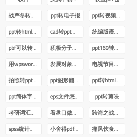
战严冬转观念ppt
ppt转电子报
ppt转视频互转
ppt转html技术
cad转ppt可以吗
统编版语文四年级下册电子课本pdf
pbf可以转ppt吗
积极分子转预备党员ppt
ppt169转成43怎么内容排版不变
用wpsword转ppt
发展对象转预备党员答辩ppt
电视节目导播郑月pdf
拍照转ppt安卓
ppt图形翻转内容不转
ppt转html前端
ppt简体字转繁体字全篇
eps文件怎么转ppt
ppt转剪映
考研词汇闪过2022版PDF
看盘口做短线曹明成Pdf
跨海之战金门海南一江山PDF下载
spss统计分析与数据挖掘第三版pdf
小舍得pdf百度网盘
痛风饮食调养一本就够pdf下载