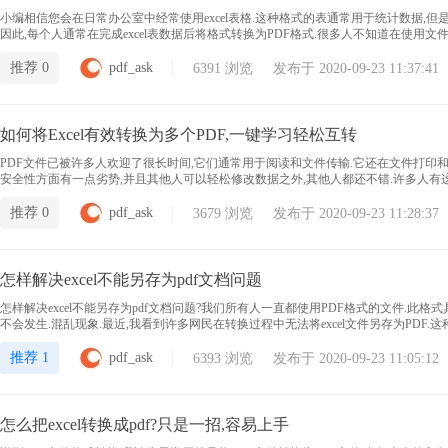
小编相信您会在日常办公室中经常使用excel表格.这种格式的表通常用于统计数据,但
因此,每个人通常在完成excel表数据后将格式转换为PDF格式.很多人不知道在使用文件
pdf?以下福昕小编将为您提供详细的介绍.
推荐 0
pdf_ask
6391 浏览 发布于 2020-09-23 11:37:41
如何将Excel有效转换为多个PDF,一键学习轻松互转
PDF文件已被许多人欢迎了很长时间,它们通常用于阅读和文件传输.它还在文件打印和文件
安全性方面有一点劣势,并且其他人可以轻松修改数据之外,其他人都还不错.许多人有这样的问
df?以下是由福昕小编为每个人组织的详细方法,让我们来看一下!
推荐 0
pdf_ask
3679 浏览 发布于 2020-09-23 11:28:37
怎样解决excel不能另存为pdf文档问题
怎样解决excel不能另存为pdf文档问题?我们所有人一直都使用PDF格式的文件.此格
不会发生.混乱现象.最近,我看到许多网民在转换过程中无法将excel文件另存为PD
编建议每个人都使用一个好的软件,即“pdf365转换器”
推荐 1
pdf_ask
6393 浏览 发布于 2020-09-23 11:05:12
怎么把excel转换成pdf?只是一招,容易上手