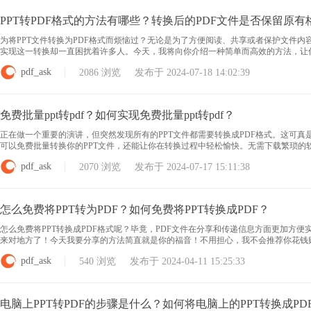
PPT转PDF格式的方法有哪些？转换后的PDF文件是否保留原有
为将PPT文件转换为PDF格式而烦恼过？无论是为了方便阅读、共享或者保护文件内
实现这一转换却一直困扰着许多人。今天，我将向你介绍一种简单而高效的方法，让你
奇”的秘密吧！ ppt转pdf格式 用户只需打开此工具，选择“转换”功能，然后将PPT文件
pdf_ask
2086 浏览 发布于 2024-07-18 14:02:39
免费批量ppt转pdf？如何实现免费批量ppt转pdf？
正在做一个重要的演讲，但突然发现所有的PPT文件都需要转换成PDF格式。这可
可以免费批量转换你的PPT文件，还能让你在转换过程中轻松愉快。无需下载繁琐
你是学生、老师还是企业人士，这个工具都将成为你工作生活中的得力助手。还在等什么？
pdf_ask
2070 浏览 发布于 2024-07-17 15:11:38
怎么免费将PPT转为PDF？如何免费将PPT转换成PDF？
怎么免费将PPT转换成PDF格式呢？毕竟，PDF文件在分享和传递信息方面更加方
来对地方了！今天我要分享的方法简直就是你的福音！不用担心，我不会推荐你花钱
简单的步骤，你就能免费将PPT转换成PDF格式！快来跟我一起学习吧！ 免费把PPT转成
pdf_ask
540 浏览 发布于 2024-04-11 15:25:33
电脑上PPT转PDF的步骤是什么？如何将电脑上的PPT转换成PD