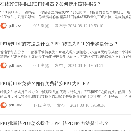
在线PPT转换成PDF转换器？如何使用该转换器？
“PPT转PDF，一键搞定！”你是否曾为在线PPT转换成PDF转换器而苦恼？别担
任何软件，只需几秒钟，你就能将你的精美PPT转换成高质量的PDF文档。这款转换
果，都能完美保留。无论你是需要在会议上展示、在网上分享还是保存为档案，这个在
pdf_ask
905 浏览 发布于 2024-08-12 19:59:10
PPT转PDF的方法是什么？PPT转换为PDF的步骤是什么？
苦恼于每次分享PPT都要手动转换为PDF格式呢？别担心，小编今天给你揭秘一个神奇
漂亮的PDF文档啦！无论是工作汇报还是学术论文，PDF格式可以确保你的文件在
掌握这个技能吧！ PPT转换PDF 用户只需将PPT文件拖放到PDF365界面上，点击
pdf_ask
661 浏览 发布于 2024-08-10 19:58:51
PPT转PDF免费？如何免费转换PPT为PDF？
转化文件格式是日常办公中频繁遇到的问题，特别是在PPT和PDF之间转换。然而
的工具，可以轻松地将PPT转换为PDF呢？答案是肯定的！这里有一个小秘密，一个
件或进行注册。让我们揭开这个神奇工具的面纱，帮你解决转换文件格式的困扰。 ppt转
pdf_ask
1712 浏览 发布于 2024-08-10 19:58:36
PPT批量转PDF怎么操作？PPT转PDF的方法是什么？