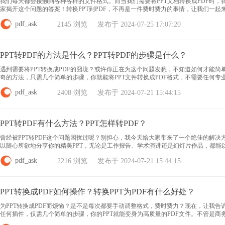
我们每天都会接触到各种各样的文件格式。而当我们需要将PPT文档转换成PDF时，
家揭开这个问题的答案！转换PPT到PDF，不再是一件费时费力的事情，让我们一起来
换”功能，然后将需要转换的PPT文件添加到转换列表中。此工具支持同时转换多个P
pdf_ask
2145 浏览 发布于 2024-07-25 17:07:20
PPT转PDF的方法是什么？PPT转PDF的步骤是什么？
遇到需要将PPT转换成PDF的囧境？或许你正在为这个问题发愁，不知道如何才能
奇的方法，只需几个简单的步骤，你就能将PPT文件转换成PDF格式，不需要任何
一个简单又高效的方法，让你轻松解决PPT转PDF的难题！ PPT转换成PDF 通过此
pdf_ask
2408 浏览 发布于 2024-07-21 15:44:15
PPT转PDF有什么方法？PPT怎样转PDF？
曾经被PPT转PDF这个问题困扰过呢？别担心，我今天给大家带来了一个绝佳的解决
以随心所欲地分享你的精美PPT，无论是工作报告、学术演讲还是幻灯片作品，都能
索这个简单却神奇的技巧吧！ PPT转为PDF 通过此工具，用户可以轻松将PPT文件
pdf_ask
2216 浏览 发布于 2024-07-21 15:44:15
PPT转换成PDF如何操作？转换PPT为PDF有什么好处？
为PPT转换成PDF而烦恼？是不是每次都要手动调整格式，费时费力？现在，让我告
任何插件，仅需几个简单的步骤，你的PPT就能变身为高质量的PDF文件。不管是
你去发掘。不信？快来试试吧，让PPT转换成PDF变得简单又快捷！ PPT转换成PD