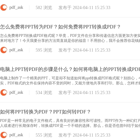
PDF365产品可以免费将PPT文件转换为PDF格式。这个工具是一款功能强大的P
pdf_ask
582 浏览 发布于 2024-04-11 15:25:33
怎么免费将PPT转为PDF？如何免费将PPT转换成PDF？
怎么免费将PPT转换成PDF格式呢？毕竟，PDF文件在分享和传递信息方面更加方
来对地方了！今天我要分享的方法简直就是你的福音！不用担心，我不会推荐你花钱
简单的步骤，你就能免费将PPT转换成PDF格式！快来跟我一起学习吧！ 免费把PPT转成
pdf_ask
595 浏览 发布于 2024-04-11 15:25:33
电脑上PPT转PDF的步骤是什么？如何将电脑上的PPT转换成PD
电脑上制作了一个精美的PPT，可是却不知道如何将ppt转换成PDF格式呢？别担心
实，PDF格式的文件在保持内容不变的同时，又能方便地共享和打印。那么，怎样
的步骤，让你的PPT瞬间焕发新生吧！ 电脑上PPT转换成PDF 只需打开此工具软件
pdf_ask
534 浏览 发布于 2024-04-11 15:25:33
如何将PPT转换为PDF？PPT如何转PDF？
PDF是一种常见的电子文件格式，具有良好的兼容性和可读性。而PPT作为一种幻灯
人或者进行长期保存时，转换成PDF是一个不错的选择。那么，你是否也曾纠结于如何
烦恼。无论是演示文稿、会议资料还是教学课件，只需简单几步，就能将PPT变身为便
pdf_ask
555 浏览 发布于 2024-04-11 15:25:33