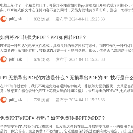
电脑上制作了一个精美的PPT，可是却不知道如何将ppt转换成PDF格式呢？别担心
实，PDF格式的文件在保持内容不变的同时，又能方便地共享和打印。那么，怎样
的步骤，让你的PPT瞬间焕发新生吧！ 电脑上PPT转换成PDF 只需打开此工具软件
pdf_ask
832 浏览 发布于 2024-04-11 15:25:33
如何将PPT转换为PDF？PPT如何转PDF？
PDF是一种常见的电子文件格式，具有良好的兼容性和可读性。而PPT作为一种幻灯
人或者进行长期保存时，转换成PDF是一个不错的选择。那么，你是否也曾纠结于如何
烦恼。无论是演示文稿、会议资料还是教学课件，只需简单几步，就能将PPT变身为便
pdf_ask
676 浏览 发布于 2024-04-11 15:25:33
PPT无损导出PDF的方法是什么？无损导出PDF的PPT技巧是什
在PPT制作过程中，我们不可避免地会遇到各种格式、排版等方面的困扰，尤其是当
竟，谁想要在精心设计的PPT上花费大量的时间和精力，最终导出的PDF却乱七八糟
下来，我将为大家分享一些简单实用的方法，让你的PPT转PDF过程变得轻松愉快，让文
pdf_ask
728 浏览 发布于 2024-04-11 15:25:33
免费PPT转PDF可行吗？如何免费转换PPT为PDF？
当你需要将PPT转换为PDF格式时，却发现大多数在线工具都需要花费不菲的费用？
是的，你没听错，完全免费！不仅如此，它还能确保转换过程的高效与稳定。想知道更多