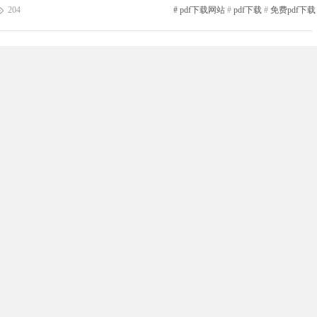
用的工具书，都能在这里轻松搜寻到。别再浪费时间在各个网站之间来回
204
#
pdf下载网站
#
pdf下载
#
免费pdf下载
F下载网站成为你的“知识...