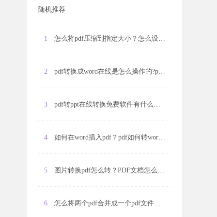
随机推荐
1
怎么将pdf压缩到指定大小？怎么设置pdf文件​​​​​​​的注释框？
2
pdf转换成word在线是怎么操作的?pdf转换成excel在线是怎么操作的?
3
pdf转ppt在线转换免费软件有什么？怎么将pdf文件转换为ppt？
4
如何在word插入pdf？pdf如何转word？
5
图片转换pdf怎么转？PDF文档怎么另存为文本?
6
怎么将两个pdf合并成一个pdf文件？怎么给pdf文档加密码？