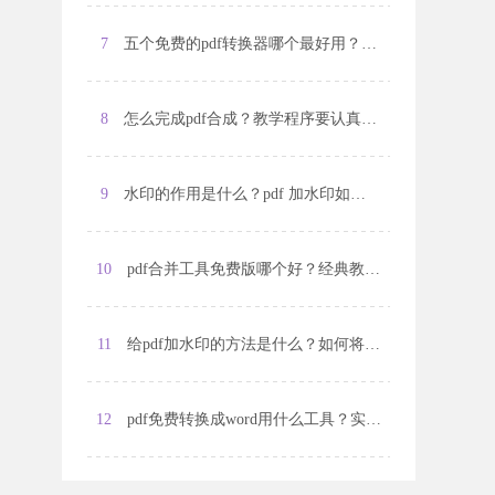
7
五个免费的pdf转换器哪个最好用？怎么编辑pdf文件？
8
怎么完成pdf合成？教学程序要认真学?
9
水印的作用是什么？pdf 加水印如何操作？
10
pdf合并工具免费版哪个好？经典教程手把手教?
11
给pdf加水印的方法是什么？如何将pdf在线转换成图片格式？
12
pdf免费转换成word用什么工具？实用教程来传授?