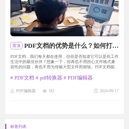
PDF文档的优势是什么？如何打开PDF文档？
置顶
PDF文档，我们每天都在使用，但你是否知道它可以是你工作
生活中的最佳伙伴？想象一下，你再也不用担心文件格式兼
容性的问题，再也不用为传输大型文件而烦恼。PDF文档能够
将文字、图片、表格等内容完美地呈现，而且还可以保留原
#
PDF文档
#
pdf转换器
#
PDF编辑器
始文件的格式、字体和布局。无论是制作合同、编辑简历还
是分享演示文稿，它都能满足你的需求。此外，PDF还具有高
度的安全性，你可以设置密码来保护你的文件不被他人窥
PDF编辑器
182
2024-09-17
探。让我们一起探索PDF文档的无限可能吧！PDF文档PDF文
档是...
标签列表