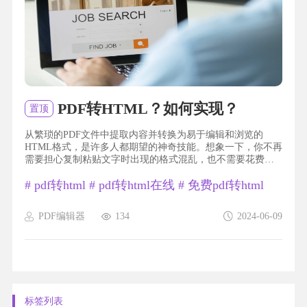
PDF转HTML？如何实现？
置顶
从繁琐的PDF文件中提取内容并转换为易于编辑和浏览的
HTML格式，是许多人都期望的神奇技能。想象一下，你不再
需要担心复制粘贴文字时出现的格式混乱，也不需要花费大
量时间手动调整布局。简单地将PDF转换为HTML，你就能够
#
pdf转html
#
pdf转html在线
#
免费pdf转html
轻松地在网页上阅读、编辑和分享你的文件。无论是学术论
文、商业报告还是个人简历，这个全能工具都能让你事半功
倍。快来了解一下如何将PDF转换为HTML，让你的文件焕然
PDF编辑器
134
2024-06-09
一新吧！pdf转html福昕PDF编辑器产品可以帮助用户将PDF
文件...
标签列表