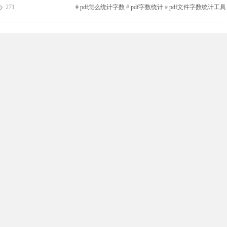
具时，用户可以通过选择“工具”菜单下的“字数统计”功能来统计PDF文
271
#
pdf怎么统计字数
#
pdf字数统计
#
pdf文件字数统计工具
了解PDF文件中...