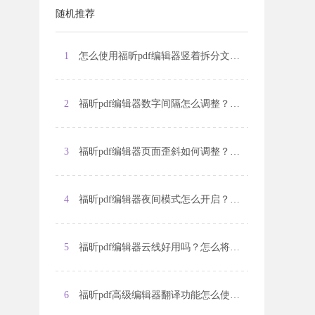
随机推荐
1
怎么使用福昕pdf编辑器竖着拆分文件？如何将pdf转换成图片格式？
2
福昕pdf编辑器数字间隔怎么调整？如何对pdf文件的签名进行修改？
3
福昕pdf编辑器页面歪斜如何调整？怎么更改PDF文字的颜色?
4
福昕pdf编辑器夜间模式怎么开启？caj转换为pdf格式的方法是什么？
5
福昕pdf编辑器云线好用吗？怎么将pdf文件压缩到指定大小？
6
福昕pdf高级编辑器翻译功能怎么使用？怎么调整pdf文件页面顺序？