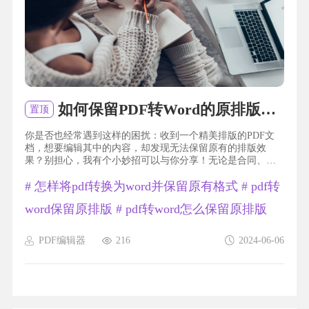
如何保留PDF转Word的原排版？PDF转Word如何保留原排版？
置顶
你是否也经常遇到这样的困扰：收到一个精美排版的PDF文
档，想要编辑其中的内容，却发现无法保留原有的排版效
果？别担心，我有个小妙招可以与你分享！无论是合同、报
告还是简历，只需将PDF转换成Word格式，就能轻松保留原
#
怎样将pdf转换为word并保留原有格式
#
pdf转
有的排版，让你省去重新排版的烦恼。想知道如何做到这一
点吗？跟着我来揭开这个神秘面纱吧！pdf转word保留原排版
word保留原排版
#
pdf转word怎么保留原排版
福昕PDF编辑器产品可以将PDF文件转换为Word文档，并且
保留原始的排版。无论是文字、图片、表格还是其他元素，
转换后的Word文...
PDF编辑器
216
2024-06-06