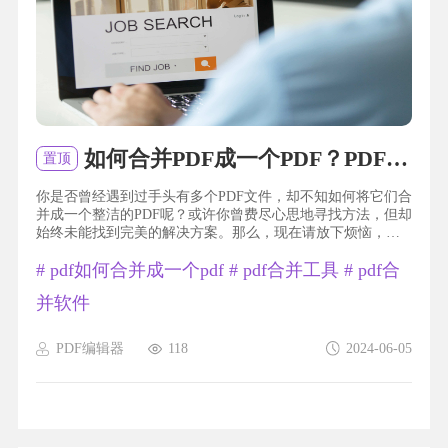
如何合并PDF成一个PDF？PDF如何合并？
置顶
你是否曾经遇到过手头有多个PDF文件，却不知如何将它们合
并成一个整洁的PDF呢？或许你曾费尽心思地寻找方法，但却
始终未能找到完美的解决方案。那么，现在请放下烦恼，因
为我将告诉你一个简单又高效的方法，让你的PDF合并问题迎
#
pdf如何合并成一个pdf
#
pdf合并工具
#
pdf合
刃而解。跟随我的步伐，让我们一起揭开这个神秘而又有趣
的合并世界吧！pdf合并成一个pdf福昕PDF编辑器产品可以帮
并软件
助用户将多个PDF文件合并成一个PDF文件。用户只需打开这
个工具，选择“文件”菜单下的“合并”选项，然后将需要...
PDF编辑器
118
2024-06-05