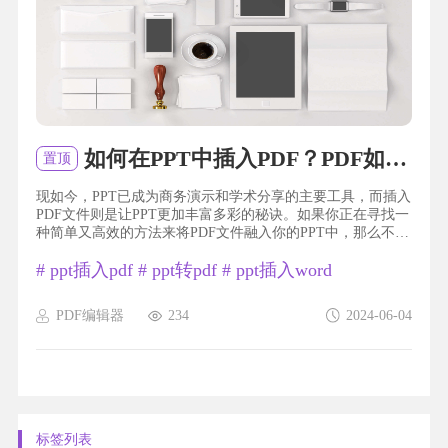
如何在PPT中插入PDF？PDF如何插入PPT？
置顶
现如今，PPT已成为商务演示和学术分享的主要工具，而插入
PDF文件则是让PPT更加丰富多彩的秘诀。如果你正在寻找一
种简单又高效的方法来将PDF文件融入你的PPT中，那么不妨
往下看。今天，我将与大家分享一种令人惊喜的技巧，让你
#
ppt插入pdf
#
ppt转pdf
#
ppt插入word
可以轻松地在PPT中插入PDF，让你的演示更具吸引力和专业
性。不再需要费时费力地复制粘贴、截图或者使用繁琐的转
换工具，只需简单几步，你就能实现这个小小的突破。让我
PDF编辑器
234
2024-06-04
们一起来探索吧！ppt插入pdf福昕PDF编辑器产品可以帮助
用...
标签列表