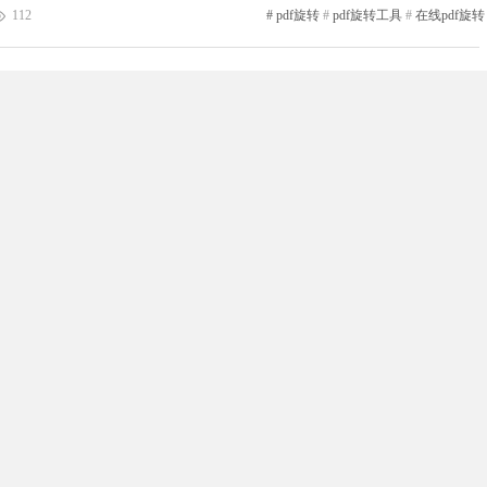
同探索这个神奇的“旋转”世界吧！pdf旋转福昕PDF编辑器产品提供了方
112
#
pdf旋转
#
pdf旋转工具
#
在线pdf旋转
过简单的操作将PDF...