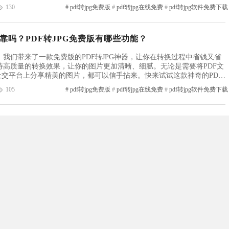
需求。让我们一起来揭开这个魔力的面纱吧！pdf转jpg免费版福昕软件
130
#
pdf转jpg免费版
#
pdf转jpg在线免费
#
pdf转jpg软件免费下载
可靠吗？PDF转JPG免费版有哪些功能？
我们带来了一款免费版的PDF转JPG神器，让你在转换过程中省钱又省
持高质量的转换效果，让你的图片更加清晰、细腻。无论是需要将PDF文
社交平台上分享精美的图片，都可以信手拈来。快来试试这款神奇的PDF
版福昕软件旗下的福昕PDF编辑器产品提供了PDF转JPG的免费功...
105
#
pdf转jpg免费版
#
pdf转jpg在线免费
#
pdf转jpg软件免费下载