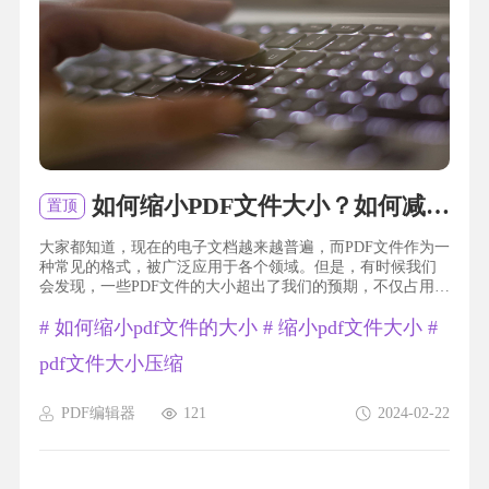
如何缩小PDF文件大小？如何减小PDF大小？
置顶
大家都知道，现在的电子文档越来越普遍，而PDF文件作为一
种常见的格式，被广泛应用于各个领域。但是，有时候我们
会发现，一些PDF文件的大小超出了我们的预期，不仅占用了
大量的存储空间，还导致文件传输变得缓慢。那么，有没有
#
如何缩小pdf文件的大小
#
缩小pdf文件大小
#
什么方法可以帮助我们缩小PDF文件的大小呢？答案是肯定
的！接下来，我将与大家分享一些简单而实用的技巧，让你
pdf文件大小压缩
可以轻松缩小PDF文件的体积，提高工作效率。听起来很棒
吧？那就让我们一起来探索吧！缩小pdf文件的大小要缩小福
昕PDF编辑器产...
PDF编辑器
121
2024-02-22