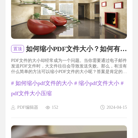
如何缩小PDF文件大小？如何有效减小PDF大小？
置顶
PDF文件的大小却经常成为一个问题。当你需要通过电子邮件
发送PDF文件时，大文件往往会导致发送失败。那么，有没有
什么简单的方法可以缩小PDF文件的大小呢？答案是肯定的！
今天我将与大家分享一些小技巧，帮助你轻松缩小PDF文件的
#
如何缩小pdf文件的大小
#
缩小pdf文件大小
#
大小，让你的电子文档更加便捷！缩小pdf文件的大小要缩小
福昕PDF编辑器产品中的PDF文件大小，可以采取以下方法。
pdf文件大小压缩
首先，通过此工具的压缩功能，选择合适的压缩质量来减小
文件大小。其...
PDF编辑器
152
2024-04-15