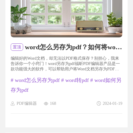
word怎么另存为pdf？如何将word转为pdf？
置顶
编辑好的Word文档，却无法以PDF格式保存？别担心，我来
告诉你一个小窍门！word另存为pdf福昕PDF编辑器产品是一
款功能强大的软件，可以帮助用户将Word文档另存为PDF格
式。通过这个工具，用户可以轻松地将Word文档转换为高质
#
word怎么另存为pdf
#
word转pdf
#
word如何另
量的PDF文件，而无需安装其他软件或使用在线转换工具。这
个工具还提供了丰富的编辑和格式化功能，用户可以对PDF文
存为pdf
件进行文字、图片、表格等内容的编辑和调整。此外，这个
工具还支持批量转换，用户可以一次...
PDF编辑器
168
2024-01-19