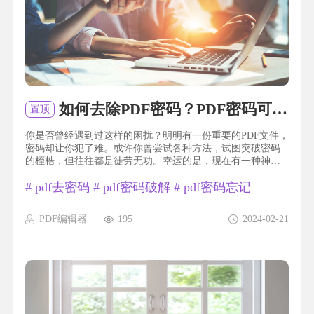
如何去除PDF密码？PDF密码可以去除吗？
置顶
你是否曾经遇到过这样的困扰？明明有一份重要的PDF文件，
密码却让你犯了难。或许你曾尝试各种方法，试图突破密码
的桎梏，但往往都是徒劳无功。幸运的是，现在有一种神奇
的技巧，可以帮助你轻松解决这个问题。无需复杂的操作，
#
pdf去密码
#
pdf密码破解
#
pdf密码忘记
只需简单的几步，你就能够将PDF文件的密码瞬间去除，重新
获得自由。快来了解一下这个魔法般的PDF去密码技巧，让你
的文件不再受密码的束缚，自由自在地畅游在数字世界的海
PDF编辑器
195
2024-02-21
洋中！pdf去密码福昕PDF编辑器产品可以帮助用户轻松去除
PDF文...