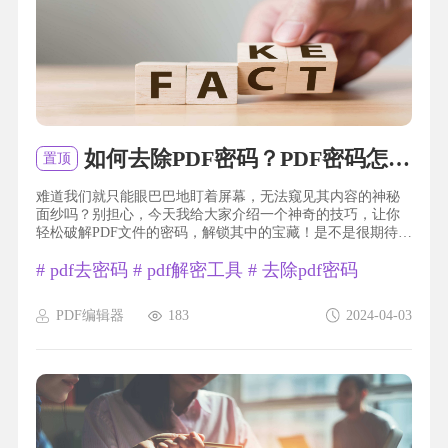
如何去除PDF密码？PDF密码怎么去除？
置顶
难道我们就只能眼巴巴地盯着屏幕，无法窥见其内容的神秘
面纱吗？别担心，今天我给大家介绍一个神奇的技巧，让你
轻松破解PDF文件的密码，解锁其中的宝藏！是不是很期待
呢？那就跟我来一起揭开这个“密码保险箱”的秘密吧！pdf 去
#
pdf去密码
#
pdf解密工具
#
去除pdf密码
密码福昕PDF编辑器产品可以帮助用户去除PDF文件的密码保
护。通过此工具，用户可以轻松解锁受密码保护的PDF文件，
以便进行编辑、复制、打印等操作。无论是忘...
PDF编辑器
183
2024-04-03