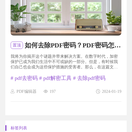
如何去除PDF密码？PDF密码怎么去？
置顶
我将为你揭开这个谜题并带来解决方案。在数字时代，加密
保护已成为我们生活中不可或缺的一部分。但是，有时候我
们自己也会成为这些保护措施的受害者。那么，在这篇文章
中，我将与你分享一个简单而高效的技巧，让你轻松摆脱这
#
pdf去密码
#
pdf解密工具
#
去除pdf密码
个烦恼。无需任何专业技能，只需几个简单步骤，你就能够
解开PDF文件的密码锁，并重新获得对它的完全控制。快来跟
我一起探索这个神奇的世界吧！pdf 去密码...
PDF编辑器
197
2024-01-19
标签列表