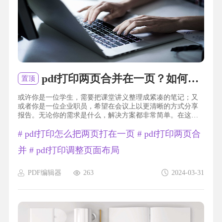
pdf打印两页合并在一页？如何实现pdf两页打印？
置顶
或许你是一位学生，需要把课堂讲义整理成紧凑的笔记；又
或者你是一位企业职员，希望在会议上以更清晰的方式分享
报告。无论你的需求是什么，解决方案都非常简单。在这篇
文章中，我将与你分享一个小窍门，让你轻松掌握如何将两
#
pdf打印怎么把两页打在一页
#
pdf打印两页合
页的PDF文件打印在一页上，让你的文档变得更加高效和便
携。跟着我一起来探索吧！pdf打印把两页打在一页福昕PDF
并
#
pdf打印调整页面布局
编辑器产品提...
PDF编辑器
263
2024-03-31