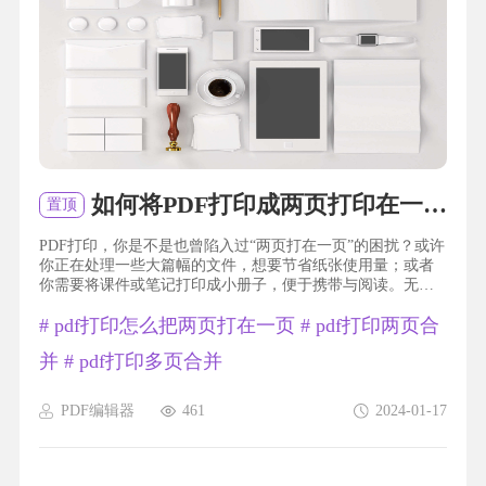
如何将PDF打印成两页打印在一页？如何实现PDF两页打印在一页？
置顶
PDF打印，你是不是也曾陷入过“两页打在一页”的困扰？或许
你正在处理一些大篇幅的文件，想要节省纸张使用量；或者
你需要将课件或笔记打印成小册子，便于携带与阅读。无论
出于何种原因，我们都渴望找到一个简单而高效的方法，将
#
pdf打印怎么把两页打在一页
#
pdf打印两页合
两页内容巧妙地压缩到一页上。那么，让我告诉你一个小窍
门，帮你轻松解决这个问题！pdf打印把两页打在一页福昕
并
#
pdf打印多页合并
PDF编辑器产品可以帮助用户实现将两页PDF文件打印在一页
的功能。用户只需打开PDF文件，选择打印选项，然后在打印
设置...
PDF编辑器
461
2024-01-17