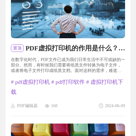
PDF虚拟打印机的作用是什么？如何使用PDF虚拟打印机？
置顶
在数字化时代，PDF文件已成为我们日常生活中不可或缺的一
部分。然而，有时候我们需要将纸质文件转换为电子文件，
或者将电子文件打印成纸质文档。面对这样的需求，难道你
不曾想过是否有一种神奇的方式可以实现这一切吗？答案是
#
pdf虚拟打印机
#
pdf打印软件
#
虚拟打印机下
肯定的！让我向你介绍一个酷炫又实用的工具——PDF虚拟打
印机！它仿佛是一位高智商的小精灵，能够将任何你想打印
载
的文件转化为PDF格式，还能将PDF文件以虚拟打印机的形式
输出成纸质文件。这个小精灵不仅操作简便，而且功能强
大，让...
PDF编辑器
168
2024-06-09