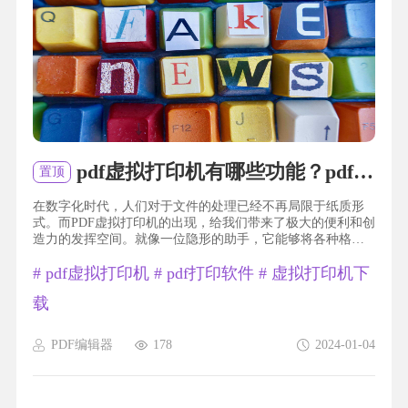
pdf虚拟打印机有哪些功能？pdf虚拟打印机如何使用？
置顶
在数字化时代，人们对于文件的处理已经不再局限于纸质形
式。而PDF虚拟打印机的出现，给我们带来了极大的便利和创
造力的发挥空间。就像一位隐形的助手，它能够将各种格式
的文件转换为PDF格式，让我们可以随时随地进行查阅和共
#
pdf虚拟打印机
#
pdf打印软件
#
虚拟打印机下
享。无论是需要打印合同、存档文献还是编辑电子书，PDF虚
拟打印机都能轻松应对。不仅如此，它还可以保护文件的安
载
全性，设置密码进行加密，确保重要信息不被泄露。简单易
用的操作界面更是让人爱不释手，让我们摆脱繁琐的操作步...
PDF编辑器
178
2024-01-04