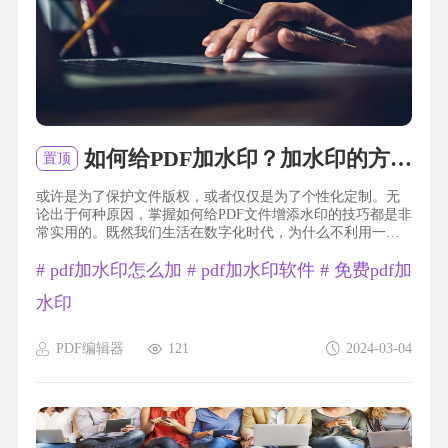
如何给PDF加水印？加水印的方法是什么？
置顶
或许是为了保护文件版权，或者仅仅是为了个性化定制。无
论出于何种原因，掌握如何给PDF文件增添水印的技巧都是非
常实用的。既然我们生活在数字化时代，为什么不利用一些
简单的方法来让我们的文件更加独特呢？在这篇文章中，我
#
pdf加水印怎么加
#
pdf加水印软件
#
免费pdf加
将分享给大家一些快捷而有效的方法，让您轻松掌握如何给
PDF文件添加水印。pdf加水印加福昕PDF编辑器产品可以帮
水印
助用户方便地对PDF文件进行编辑和管理。其中，加水印是这
个工具...
PDF编辑器
121
2024-03-04