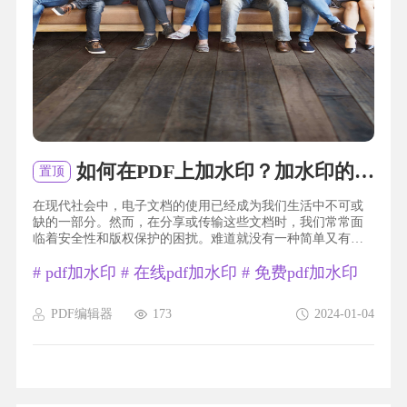
如何在PDF上加水印？加水印的方法是什么？
置顶
在现代社会中，电子文档的使用已经成为我们生活中不可或
缺的一部分。然而，在分享或传输这些文档时，我们常常面
临着安全性和版权保护的困扰。难道就没有一种简单又有效
的方法来解决这个问题吗？答案是肯定的！今天，我将向大
#
pdf加水印
#
在线pdf加水印
#
免费pdf加水印
家介绍一种妙招——PDF加水印。无论是为了提高文件的可辨
识度，还是为了防止他人对文档进行盗用，加水印都是一个
非常实用的工具。让我们一起来探索这个令人惊叹的功能
PDF编辑器
173
2024-01-04
吧！pdf加水印福昕PDF编辑器产品可以轻松实现对PDF文件
添加...