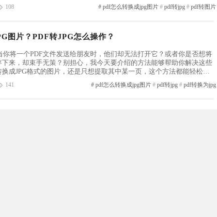
F编辑器产品可以帮助用户将PDF文件转换为JPG图片。用户只需打开这...
108
#
pdf怎么转换成jpg图片
#
pdf转jpg
#
pdf转图片
PG图片？PDF转JPG怎么操作？
当你将一个PDF文件发送给朋友时，他们却无法打开它？或者你是否想将
保存下来，却束手无策？别担心，我今天要介绍的方法能够帮助你解决这些
转换成JPG格式的图片，还是只想提取其中某一页，这个方法都能轻松搞
，只需简单几步，你就能将PDF转换成高质量的JPG图片。跟着我一起
141
#
pdf怎么转换成jpg图片
#
pdf转jpg
#
pdf转换为jpg
PDF编辑器产品可以帮助用户将PDF...