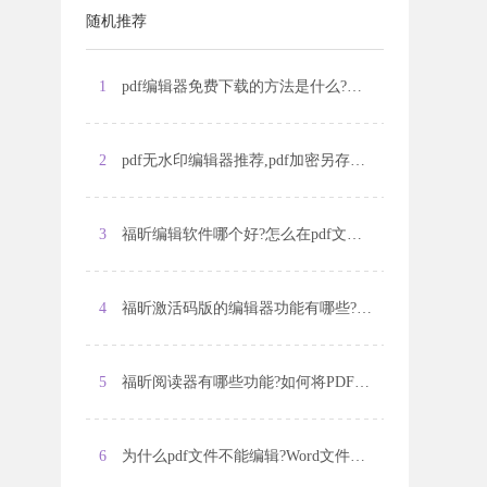
随机推荐
1
pdf编辑器免费下载的方法是什么?如何对pdf文档进行压缩?
2
pdf无水印编辑器推荐,pdf加密另存怎么操作?
3
福昕编辑软件哪个好?怎么在pdf文件里插入图片?
4
福昕激活码版的编辑器功能有哪些?怎么删除pdf文件其中一页?
5
福昕阅读器有哪些功能?如何将PDF文件转换为PPT文件?
6
为什么pdf文件不能编辑?Word文件怎么转换成pdf格式?