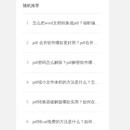
随机推荐
1
怎么把word文档转换成pdf？福昕编辑器个人版怎么样？
2
pdf 合并软件哪款更好用？pdf合并方法是什么？
3
pdf密码怎么解除？pdf解密软件哪款好用？
4
pdf缩小文件体积的方法是什么？怎么将图片转换为pdf格式？
5
pdf转换器破解版哪款实用？如何在pdf文件中添加线条？
6
pdf转cad免费的方法是什么？如何将pdf文件转换为excel格式？