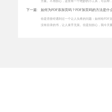
方案。不用担心，这里有一个绝妙的小工具，可以帮...
下一篇:
如何为PDF添加页码？PDF加页码的方法是什
你是否曾经遇到过一个让人头疼的问题：如何给PDF
没有目录的书，让人束手无策。但是别担心，我今天要与