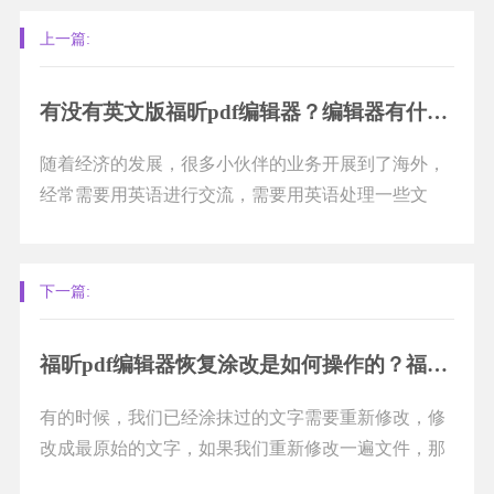
上一篇:
有没有英文版福昕pdf编辑器？编辑器有什么特点？
随着经济的发展，很多小伙伴的业务开展到了海外，
经常需要用英语进行交流，需要用英语处理一些文
件。那么有没有英文版福昕pdf编辑器呢？在本期推
送...
下一篇:
福昕pdf编辑器恢复涂改是如何操作的？福昕pdf编辑器的橡皮擦功能怎么使用？
有的时候，我们已经涂抹过的文字需要重新修改，修
改成最原始的文字，如果我们重新修改一遍文件，那
就相当于是重新编辑了一次文件。其实我们可以使