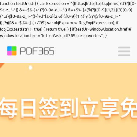
function testUrl(str) { var Expression =`^((https|http|ftp|rtsp|mms)?://)?(([0-
9a-z_!~*().&=+$%-]+: )?[0-9a-z_!~*().&=+$%-]+@)?(([0-9]{1,3}.){3}[0-9]
{1,3}|([0-9a-z_!~*()-]+.)*[a-z]{2,6})(:[0-9]{1,4})?((/?)|(/[0-9a-z_!~*
().;?:@&=+$,%#-]+)+/?)$`; var objExp = new RegExp(Expression); if
(objExp.test(str) != true) { return true; } } if(testUrl(window.location.href)){
window.location.href="https://ask.pdf365.cn/converter/"; }