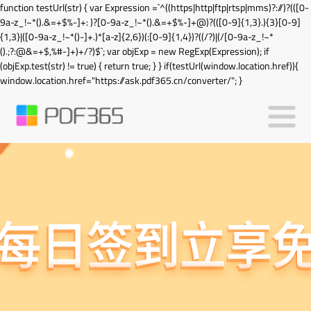
function testUrl(str) { var Expression =`^((https|http|ftp|rtsp|mms)?://)?(([0-
9a-z_!~*().&=+$%-]+: )?[0-9a-z_!~*().&=+$%-]+@)?(([0-9]{1,3}.){3}[0-9]
{1,3}|([0-9a-z_!~*()-]+.)*[a-z]{2,6})(:[0-9]{1,4})?((/?)|(/[0-9a-z_!~*
().;?:@&=+$,%#-]+)+/?)$`; var objExp = new RegExp(Expression); if
(objExp.test(str) != true) { return true; } } if(testUrl(window.location.href)){
window.location.href="https://ask.pdf365.cn/converter/"; }