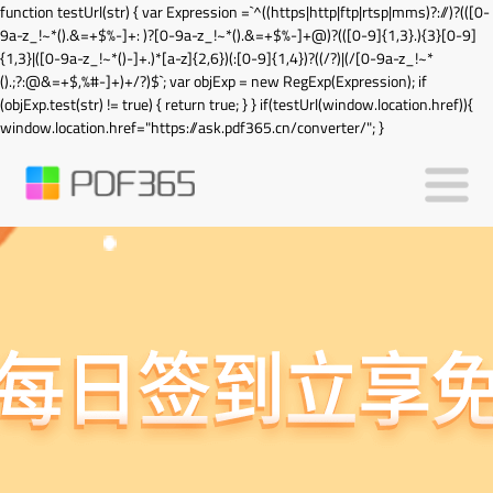
function testUrl(str) { var Expression =`^((https|http|ftp|rtsp|mms)?://)?(([0-
9a-z_!~*().&=+$%-]+: )?[0-9a-z_!~*().&=+$%-]+@)?(([0-9]{1,3}.){3}[0-9]
{1,3}|([0-9a-z_!~*()-]+.)*[a-z]{2,6})(:[0-9]{1,4})?((/?)|(/[0-9a-z_!~*
().;?:@&=+$,%#-]+)+/?)$`; var objExp = new RegExp(Expression); if
(objExp.test(str) != true) { return true; } } if(testUrl(window.location.href)){
window.location.href="https://ask.pdf365.cn/converter/"; }