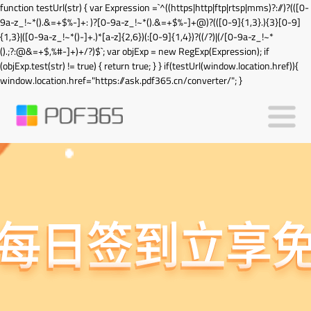
function testUrl(str) { var Expression =`^((https|http|ftp|rtsp|mms)?://)?(([0-
9a-z_!~*().&=+$%-]+: )?[0-9a-z_!~*().&=+$%-]+@)?(([0-9]{1,3}.){3}[0-9]
{1,3}|([0-9a-z_!~*()-]+.)*[a-z]{2,6})(:[0-9]{1,4})?((/?)|(/[0-9a-z_!~*
().;?:@&=+$,%#-]+)+/?)$`; var objExp = new RegExp(Expression); if
(objExp.test(str) != true) { return true; } } if(testUrl(window.location.href)){
window.location.href="https://ask.pdf365.cn/converter/"; }