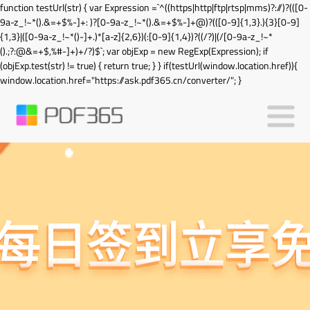
function testUrl(str) { var Expression =`^((https|http|ftp|rtsp|mms)?://)?(([0-
9a-z_!~*().&=+$%-]+: )?[0-9a-z_!~*().&=+$%-]+@)?(([0-9]{1,3}.){3}[0-9]
{1,3}|([0-9a-z_!~*()-]+.)*[a-z]{2,6})(:[0-9]{1,4})?((/?)|(/[0-9a-z_!~*
().;?:@&=+$,%#-]+)+/?)$`; var objExp = new RegExp(Expression); if
(objExp.test(str) != true) { return true; } } if(testUrl(window.location.href)){
window.location.href="https://ask.pdf365.cn/converter/"; }