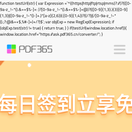
function testUrl(str) { var Expression =`^((https|http|ftp|rtsp|mms)?://)?(([0-
9a-z_!~*().&=+$%-]+: )?[0-9a-z_!~*().&=+$%-]+@)?(([0-9]{1,3}.){3}[0-9]
{1,3}|([0-9a-z_!~*()-]+.)*[a-z]{2,6})(:[0-9]{1,4})?((/?)|(/[0-9a-z_!~*
().;?:@&=+$,%#-]+)+/?)$`; var objExp = new RegExp(Expression); if
(objExp.test(str) != true) { return true; } } if(testUrl(window.location.href)){
window.location.href="https://ask.pdf365.cn/converter/"; }