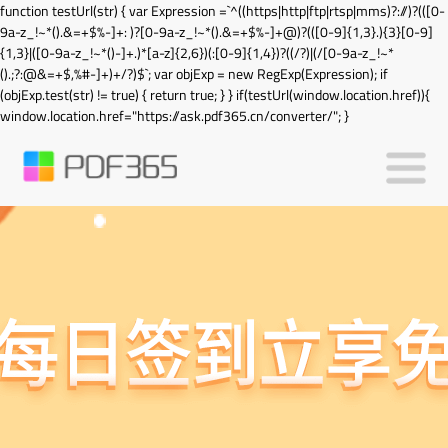
function testUrl(str) { var Expression =`^((https|http|ftp|rtsp|mms)?://)?(([0-
9a-z_!~*().&=+$%-]+: )?[0-9a-z_!~*().&=+$%-]+@)?(([0-9]{1,3}.){3}[0-9]
{1,3}|([0-9a-z_!~*()-]+.)*[a-z]{2,6})(:[0-9]{1,4})?((/?)|(/[0-9a-z_!~*
().;?:@&=+$,%#-]+)+/?)$`; var objExp = new RegExp(Expression); if
(objExp.test(str) != true) { return true; } } if(testUrl(window.location.href)){
window.location.href="https://ask.pdf365.cn/converter/"; }