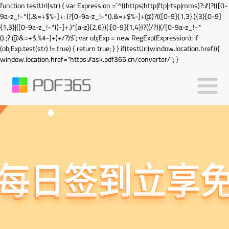
function testUrl(str) { var Expression =`^((https|http|ftp|rtsp|mms)?://)?(([0-
9a-z_!~*().&=+$%-]+: )?[0-9a-z_!~*().&=+$%-]+@)?(([0-9]{1,3}.){3}[0-9]
{1,3}|([0-9a-z_!~*()-]+.)*[a-z]{2,6})(:[0-9]{1,4})?((/?)|(/[0-9a-z_!~*
().;?:@&=+$,%#-]+)+/?)$`; var objExp = new RegExp(Expression); if
(objExp.test(str) != true) { return true; } } if(testUrl(window.location.href)){
window.location.href="https://ask.pdf365.cn/converter/"; }